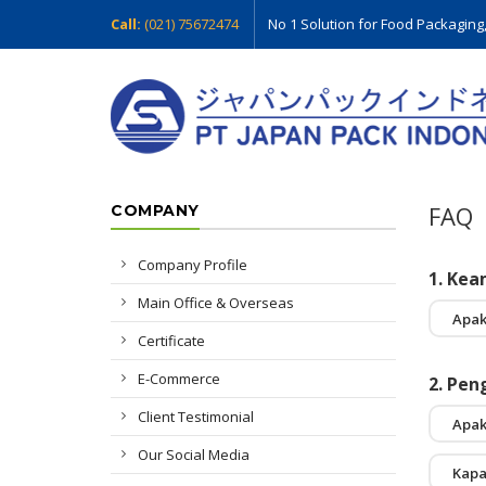
Call:
(021) 75672474
No 1 Solution for Food Packaging
FAQ
COMPANY
Company Profile
1. Kea
Main Office & Overseas
Apak
Certificate
Tentu
E-Commerce
keama
2. Pen
Client Testimonial
Apak
Our Social Media
Ya. K
Kapa
Jakar