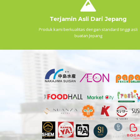
Terjamin Asli Dari Jepang
Produk kami berkualitas dengan standard tinggi asli
buatan Jepang