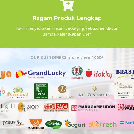
Ragam Produk Lengkap
Kami menyediakan mesin, packaging, kebutuhan dapur
sampai kelengkapan Chef
OUR CUSTOMERS more then 1000+