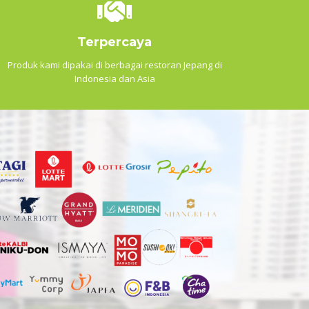
Terpercaya
Produk kami dipakai di berbagai restoran Jepang di
Indonesia dan Asia