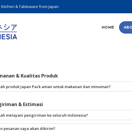
, Kitchen & Tableware from Japan
HOME
ABO
manan & Kualitas Produk
ah produk Japan Pack aman untuk makanan dan minuman?
! Seluruh produk kami telah bersertifikasi Food Grade dan memiliki dokumen 
nan dan standar kualitas konsumsi Anda.
giriman & Estimasi
ah melayani pengiriman ke seluruh Indonesia?
ami melayani pengiriman ke seluruh wilayah Indonesia melalui ekspedisi ber
n pesanan saya akan dikirim?
ta & Tangerang: Dikirim melalui armada internal/ekspedisi rekanan.