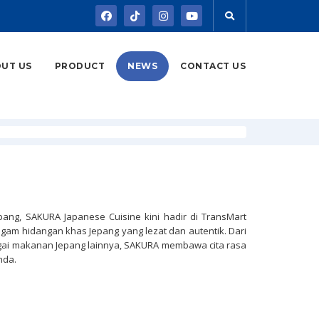
UT US
PRODUCT
NEWS
CONTACT US
ang, SAKURA Japanese Cuisine kini hadir di TransMart
gam hidangan khas Jepang yang lezat dan autentik. Dari
gai makanan Jepang lainnya, SAKURA membawa cita rasa
nda.