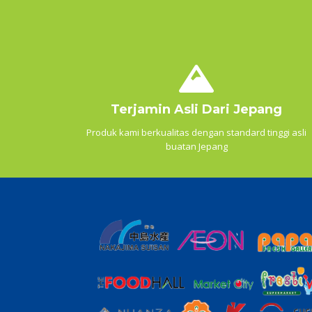
Terjamin Asli Dari Jepang
Produk kami berkualitas dengan standard tinggi asli
buatan Jepang