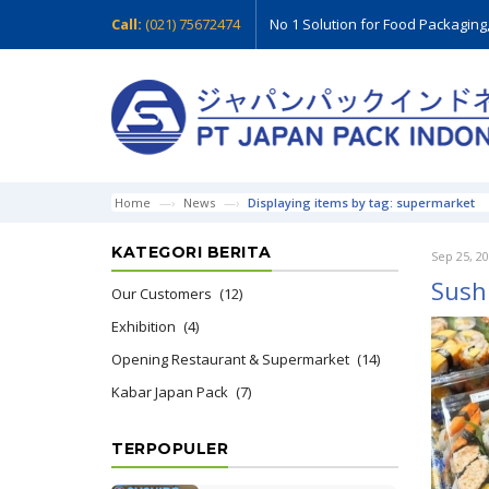
Call:
(021) 75672474
No 1 Solution for Food Packaging
Home
News
Displaying items by tag: supermarket
KATEGORI BERITA
Sep 25, 2
Sush
Our Customers
(12)
Exhibition
(4)
Opening Restaurant & Supermarket
(14)
Kabar Japan Pack
(7)
TERPOPULER