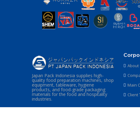
Corpo
About
Japan Pack Indonesia supplies high-
Compan
quality food preparation machines, shop
equipment, tableware, hygiene
Main O
products, and food-grade packaging
materials for the food and hospitality
Client
industries.