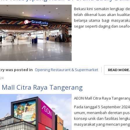
Bekasi kini semakin lengkap d
telah dikenal luas akan kualit
belanja utama bagi masyaraka
segar seperti daging dan seaf
try was posted in
Opening Restaurant & Supermarket
READ MORE..
024
 Mall Citra Raya Tangerang
AEON Mall Citra Raya Tangerang
Pada tanggal 5 September 2024 
umum, menambah deretan pusa
konsep unik dan fasilitas lengk
masyarakat yang mencari penga