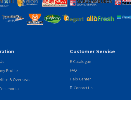
ration
Customer Service
 Us
E-Catalogue
FAQ
y Profile
Help Center
ffice & Overseas
Contact Us
 Testimonial
Copyright 2024
japanpackindonesia.co.id
. Powered by
JPI