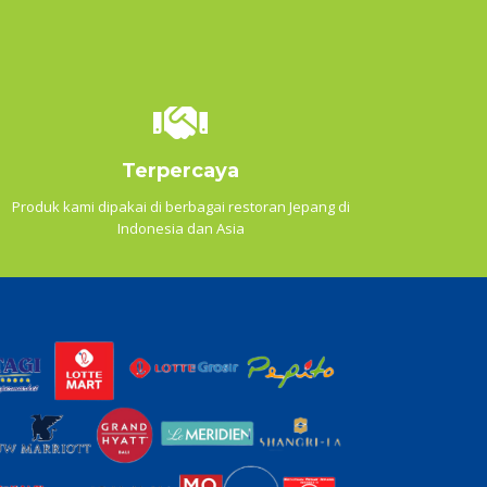
Terpercaya
Produk kami dipakai di berbagai restoran Jepang di
Indonesia dan Asia