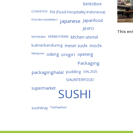
bentobox
CONVEYOR
FHI (Food Hospitality Indonesia)
Grandwisatabekasi
japanese
Japanfood
JIEXPO
This en
kemasan
KEMAYORAN
kitchen utensil
kulinerbandunng
mesin sushi
mochi
Nakajima
odeng
onigiri
opening
Packaging
packaginghalal
pudding
SIAL2025
SIALINTERFOOD
supermarket
SUSHI
sushitray
TheFoodHall