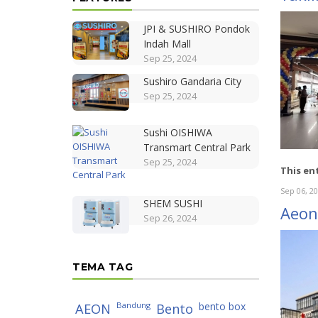
JPI & SUSHIRO Pondok
Indah Mall
Sep 25, 2024
Sushiro Gandaria City
Sep 25, 2024
Sushi OISHIWA
Transmart Central Park
Sep 25, 2024
This en
Sep 06, 2
SHEM SUSHI
Aeon
Sep 26, 2024
TEMA TAG
Bandung
bento box
AEON
Bento