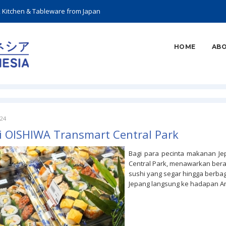
, Kitchen & Tableware from Japan
HOME
ABO
024
i OISHIWA Transmart Central Park
Bagi para pecinta makanan Jep
Central Park, menawarkan bera
sushi yang segar hingga berba
Jepang langsung ke hadapan A