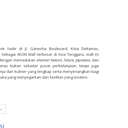
mi hadir di Jl. Ganesha Boulevard, Kota Deltamas,
 Sebagai AEON Mall terbesar di Asia Tenggara, mall ini
 dengan memadukan elemen N
ature, Future, Japanese
, dan
amas bukan sekadar pusat perbelanjaan, tetapi juga
ja dan kuliner yang lengkap serta menyenangkan bagi
uka yang menyegarkan dan fasilitas yang modern.
.
si