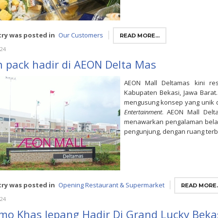
try was posted in
Our Customers
READ MORE...
024
n pack hadir di AEON Delta Mas
AEON Mall Deltamas kini res
Kabupaten Bekasi, Jawa Barat.
mengusung konsep yang unik
Entertainment
. AEON Mall Delt
menawarkan pengalaman belan
pengunjung, dengan ruang terb
try was posted in
Opening Restaurant & Supermarket
READ MORE..
024
imo Khas Jepang Hadir Di Grand Lucky Beka